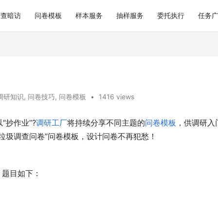
巡查暗访
问卷模板
样本服务
抽样服务
委托执行
任务
调研知识
,
问卷技巧
,
问卷模板
•
1416 views
抄作业”?
调研工厂
将持续分享不同主题的
问卷模板
，供调研入
垃圾调查问卷”问卷模板，设计问卷不再犯愁！
，题目如下：