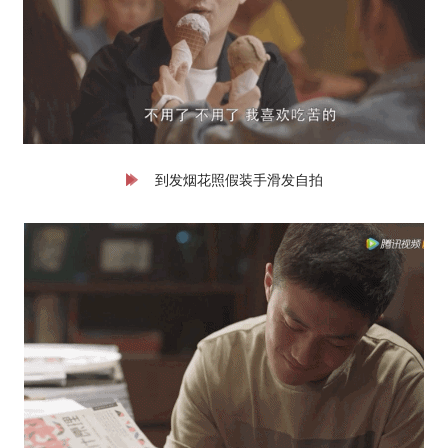
到发烟花照假装手滑发自拍