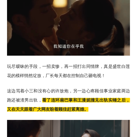
玩尽暧昧的手段，一招卖惨，再一招打出同情牌，真是盛世白莲
花的模样悄然绽放，厂长每天都在控制自己砸电视！
这边骂着小三和没有心的许放炮，另一边心疼顾佳事业家庭两边
跑还被渣男出轨，
看了连环扇巴掌和王漫妮撞见出轨实锤之后，
又在天天跟着广大网友盼着顾佳赶紧离婚。