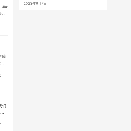
2023年9月7日
##
经历
0
帮助
段
0
我们
或活
0