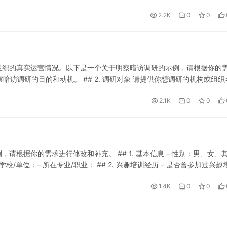
2.2K
0
0
组织的真实运营情况。以下是一个关于明察暗访调研的示例，请根据你的
明察暗访调研的目的和动机。 ## 2. 调研对象 请提供你想调研的机构或组织
法 请选择下列调研方法之一： – **明…
2.1K
0
0
根据你的需求进行修改和补充。 ## 1. 基本信息 – 性别：男、女、其
在学校/单位：– 所在专业/职业： ## 2. 兴趣培训经历 – 是否曾参加过兴趣
1.4K
0
0