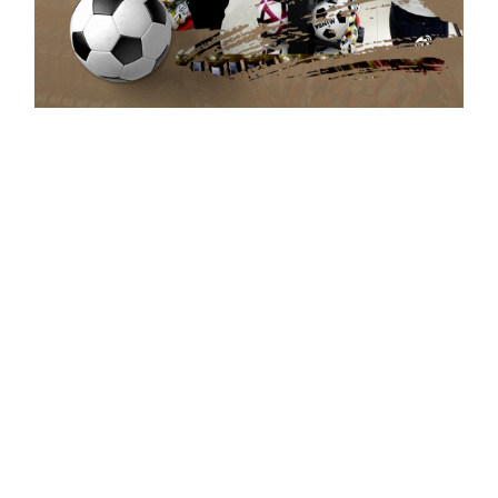
·国产电动客车。
赛事期间，中国制造的纯电动客车将作为接送官员、媒
体工作人员和球迷往返场馆的班车。