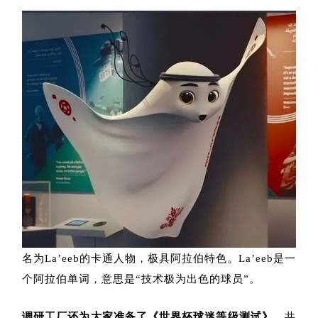
名为La’eeb的卡通人物，极具阿拉伯特色。La’eeb是一
个阿拉伯单词，意思是“技术极为出色的球员”。
调研工厂还为大家准备了《世界杯球迷等级测试》
，共