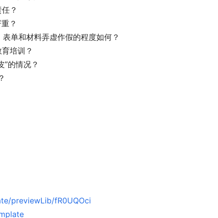
责任？
严重？
录、表单和材料弄虚作假的程度如何？
教育培训？
皮”的情况？
？
late/previewLib/fR0UQOci
emplate