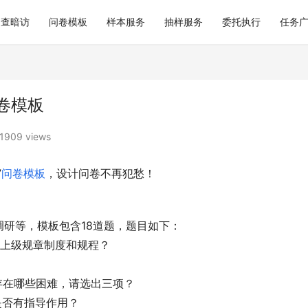
巡查暗访
问卷模板
样本服务
抽样服务
委托执行
任务
卷模板
1909 views
”
问卷模板
，设计问卷不再犯愁！
研等，模板包含18道题，题目如下：
行上级规章制度和规程？
存在哪些困难，请选出三项？
是否有指导作用？